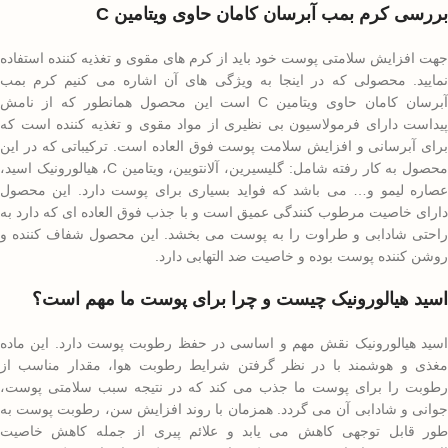
بررسی کرم بمب آبرسان کامان حاوی ویتامین C
جهت افزایش سلامتی پوست خود باید از کرم های مقوی و تغذیه کننده استفاده
نمایید. محصولی که در اینجا به ویژگی های آن اشاره می کنیم کرم بمب
آبرسان کامان حاوی ویتامین C است این محصول همانطور که از نامش
پیداست دارای فرمولاسیون بی نظیری از مواد مقوی و تغذیه کننده است که
برای آبرسانی و افزایش سلامت پوست فوق العاده است. ترکیباتی که در این
محصول به کار رفته شامل: گلیسیرین، آلانتویین، ویتامین C، هیالورونیک اسید،
عصاره لیمو و… می باشد که فواید بسیاری برای پوست دارد. این محصول
دارای خاصیت مرطوب کنندگی عمیق است و با جذب فوق العاده ای که دارد به
راحتی شادابی و طراوت را به پوست می بخشد. این محصول شفاف کننده و
روشن کننده پوست بوده و خاصیت ضد التهابی دارد.
اسید هیالورونیک چیست و چرا برای پوست ما مهم است؟
اسید هیالورونیک نقش مهم و اساسی در حفظ رطوبت پوست دارد. این ماده
مغذی و هوشمند با در نظر گرفتن شرایط رطوبت هوا، مقدار مناسب از
رطوبت را برای پوست ما جذب می کند که در نتیجه سبب سلامتی پوست،
جوانی و شادابی آن می گردد. همزمان با روند افزایش سن، رطوبت پوست به
طور قابل توجهی کاهش می یابد و علائم پیری از جمله کاهش خاصیت