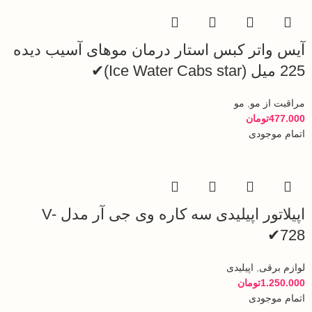
آیس واتر کبس استار درمان موهای آسیب دیده
225 میل (Ice Water Cabs star)✔
مراقبت از مو
,
مو
477.000
تومان
اتمام موجودی
اپیلاتور اپیلیدی سه کاره وی جی آر مدل V-
728✔
لوازم برقی
,
اپیلیدی
1.250.000
تومان
اتمام موجودی