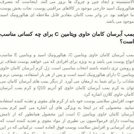
الاستیسیته و ایجاد چین و چروک ها بروز می کنند. اینجاست که مصرف
هیالورونیک اسید خارجی موجود در کالاهای مراقبتی پوست، نجات بخش پوست
ما خواهند بود. در واتر بمب کامان مقادیر قابل ملاحظه ای هیالورونیک اسید
موجود می باشد.
بمب آبرسان کامان حاوی ویتامین C برای چه کسانی مناسب
است؟
بمب آبرسان کامان حاوی ویتامین C، هیالورونیک اسید و ویتامین E مناسب
انواع پوست می باشد و به ویژه برای افرادی که می خواهند پوست شفاف تر
و روشن تری داشته باشند انتخاب مناسبی است. ژل کرم آبرسان کامان حاوی
ویتامین C دارای هیالورونیک اسید است و پس از هر بار استفاده، پوستی نرم و
شاداب را برای شما به ارمغان می آورد. از دیگر بمب های آبرسان کامان می
توان به کرم بمب آبرسان کامان حاوی کو آنزیم Q10 و کرم بمب آبرسان
کامان حاوی کلاژن اشاره کرد.
جهت افزایش سلامتی پوست خود باید از کرم های مقوی و تغذیه کننده استفاده
نمایید. محصولی که در اینجا به ویژگی های آن اشاره می کنیم کرم بمب
آبرسان کامان حاوی ویتامین C است این محصول همانطور که از نامش
پیداست دارای فرمولاسیون بی نظیری از مواد مقوی و تغذیه کننده است که
برای آبرسانی و افزایش سلامت پوست فوق العاده است. ترکیباتی که در این
محصول به کار رفته شامل: گلیسیرین، آلانتویین، ویتامین C، هیالورونیک اسید،