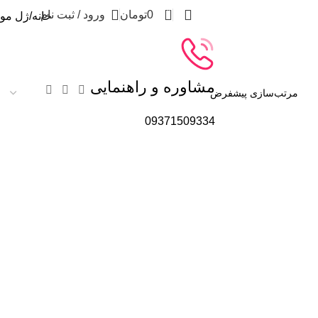
0
0
تومان
ورود / ثبت نام
خانه
ژل مو
مشاوره و راهنمایی
09371509334