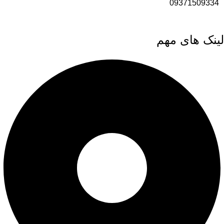
09371509334
لینک های مهم