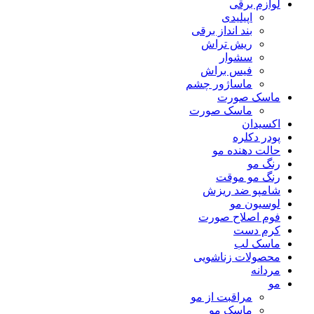
لوازم برقی
اپیلیدی
بند انداز برقی
ریش تراش
سشوار
فیس براش
ماساژور چشم
ماسک صورت
ماسک صورت
اکسیدان
پودر دکلره
حالت دهنده مو
رنگ مو
رنگ مو موقت
شامپو ضد ریزش
لوسیون مو
فوم اصلاح صورت
کرم دست
ماسک لب
محصولات زناشویی
مردانه
مو
مراقبت از مو
ماسک مو