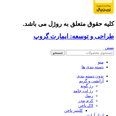
کلیه حقوق متعلق به روژل می باشد.
طراحی و توسعه: ایمارت گروپ
بستن
جستجو
منو
دسته بندی ها
بدون دسته بندی
آرایشی و گریم
رژ گونه
رژ لب جامد
ریمل
کرم پودر
لاک ناخن
کلینیر ناخن
ابزار آرایشی