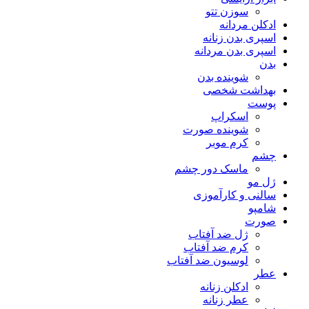
سوزن تتو
ادکلن مردانه
اسپری بدن زنانه
اسپری بدن مردانه
بدن
شوینده بدن
بهداشت شخصی
پوست
اسکراپ
شوینده صورت
کرم موبر
چشم
ماسک دور چشم
ژل مو
سالنی و کارآموزی
شامپو
صورت
ژل ضد آفتاب
کرم ضد آفتاب
لوسیون ضد آفتاب
عطر
ادکلن زنانه
عطر زنانه