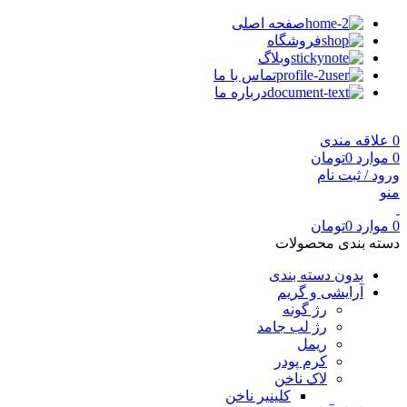
صفحه اصلی
فروشگاه
وبلاگ
تماس با ما
درباره ما
0
علاقه مندی
0
موارد
0
تومان
ورود / ثبت نام
منو
0
موارد
0
تومان
دسته بندی محصولات
بدون دسته بندی
آرایشی و گریم
رژ گونه
رژ لب جامد
ریمل
کرم پودر
لاک ناخن
کلینیر ناخن