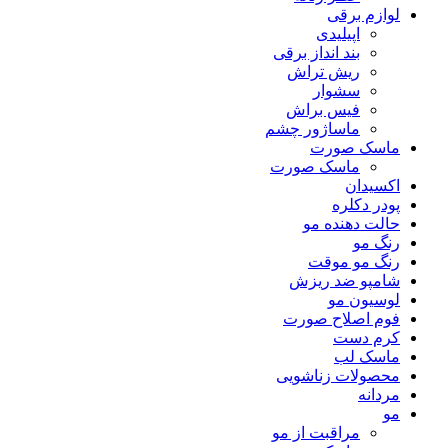
لوازم برقی
اپیلیدی
بند انداز برقی
ریش تراش
سشوار
فیس براش
ماساژور چشم
ماسک صورت
ماسک صورت
اکسیدان
پودر دکلره
حالت دهنده مو
رنگ مو
رنگ مو موقت
شامپو ضد ریزش
لوسیون مو
فوم اصلاح صورت
کرم دست
ماسک لب
محصولات زناشویی
مردانه
مو
مراقبت از مو