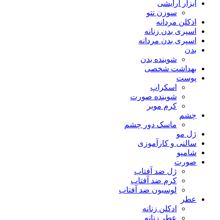
ابزار آرایشی
سوزن تتو
ادکلن مردانه
اسپری بدن زنانه
اسپری بدن مردانه
بدن
شوینده بدن
بهداشت شخصی
پوست
اسکراپ
شوینده صورت
کرم موبر
چشم
ماسک دور چشم
ژل مو
سالنی و کارآموزی
شامپو
صورت
ژل ضد آفتاب
کرم ضد آفتاب
لوسیون ضد آفتاب
عطر
ادکلن زنانه
عطر زنانه