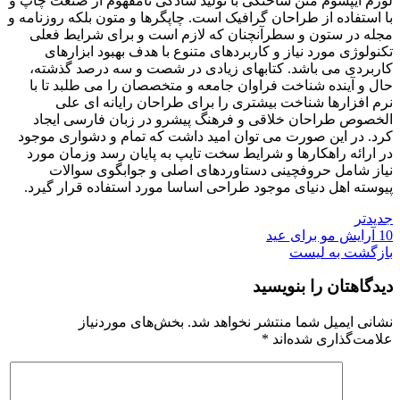
لورم ایپسوم متن ساختگی با تولید سادگی نامفهوم از صنعت چاپ و
با استفاده از طراحان گرافیک است. چاپگرها و متون بلکه روزنامه و
مجله در ستون و سطرآنچنان که لازم است و برای شرایط فعلی
تکنولوژی مورد نیاز و کاربردهای متنوع با هدف بهبود ابزارهای
کاربردی می باشد. کتابهای زیادی در شصت و سه درصد گذشته،
حال و آینده شناخت فراوان جامعه و متخصصان را می طلبد تا با
نرم افزارها شناخت بیشتری را برای طراحان رایانه ای علی
الخصوص طراحان خلاقی و فرهنگ پیشرو در زبان فارسی ایجاد
کرد. در این صورت می توان امید داشت که تمام و دشواری موجود
در ارائه راهکارها و شرایط سخت تایپ به پایان رسد وزمان مورد
نیاز شامل حروفچینی دستاوردهای اصلی و جوابگوی سوالات
پیوسته اهل دنیای موجود طراحی اساسا مورد استفاده قرار گیرد.
جدیدتر
10 آرایش مو برای عید
بازگشت به لیست
دیدگاهتان را بنویسید
نشانی ایمیل شما منتشر نخواهد شد.
بخش‌های موردنیاز
علامت‌گذاری شده‌اند
*