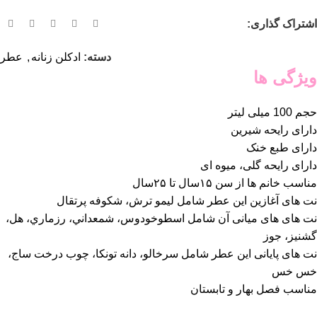
اشتراک گذاری:
دسته:
ادکلن زنانه
,
عطر
ویژگی ها
حجم 100 میلی لیتر
دارای رایحه شیرین
دارای طبع خنک
دارای رایحه گلی، میوه ای
مناسب خانم ها از سن ۱۵سال تا ۲۵سال
نت های آغازین این عطر شامل ليمو ترش، شكوفه پرتقال
نت های های میانی آن شامل اسطوخودوس، شمعداني، رزماري، هل،
گشنيز، جوز
نت های پایانی این عطر شامل سرخالو، دانه تونكا، چوب درخت ساج،
خس خس
مناسب فصل بهار و تابستان