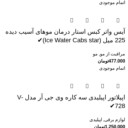
اتمام موجودی
آیس واتر کبس استار درمان موهای آسیب دیده
225 میل (Ice Water Cabs star)✔
مراقبت از مو
,
مو
477.000
تومان
اتمام موجودی
اپیلاتور اپیلیدی سه کاره وی جی آر مدل V-
728✔
لوازم برقی
,
اپیلیدی
1.250.000
تومان